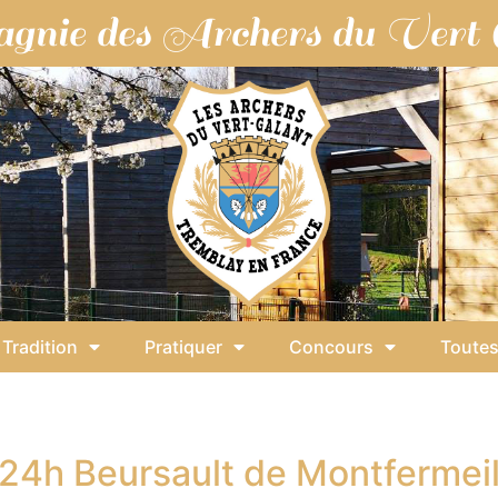
gnie des Archers du Vert 
Tradition
Pratiquer
Concours
Toutes
Étiquette :
Montfermeil
24h Beursault de Montfermei