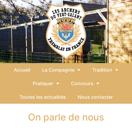
Accueil
La Compagnie
Tradition
Pratiquer
Concours
Toutes les actualités
Nous contacter
On parle de nous