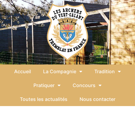
contenu
principal
Accueil
La Compagnie
Tradition
Pratiquer
Concours
Toutes les actualités
Nous contacter
Étiquette :
Concours
Tremblay