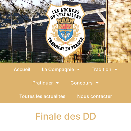
Accueil
La Compagnie
Tradition
Pratiquer
Concours
Toutes les actualités
Nous contacter
Finale des DD